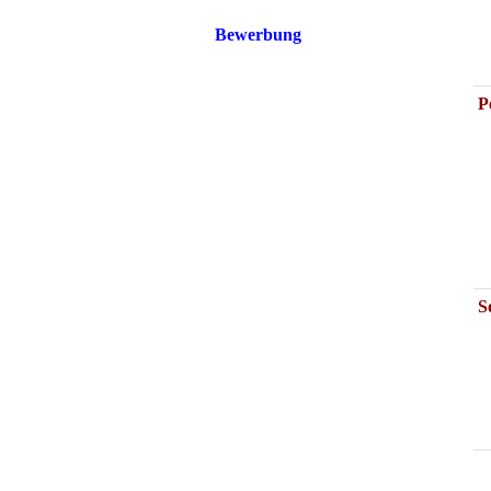
S
A
Bewerbung
P
S